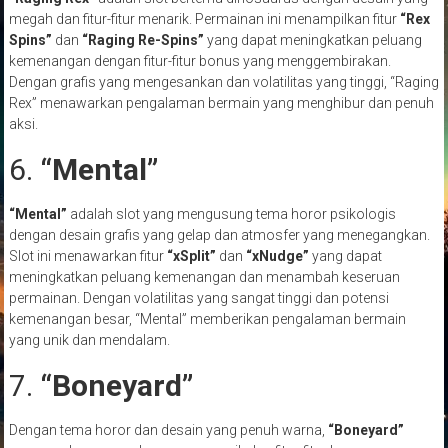
megah dan fitur-fitur menarik. Permainan ini menampilkan fitur
“Rex
Spins”
dan
“Raging Re-Spins”
yang dapat meningkatkan peluang
kemenangan dengan fitur-fitur bonus yang menggembirakan.
Dengan grafis yang mengesankan dan volatilitas yang tinggi, “Raging
Rex” menawarkan pengalaman bermain yang menghibur dan penuh
aksi.
6.
“Mental”
“Mental”
adalah slot yang mengusung tema horor psikologis
dengan desain grafis yang gelap dan atmosfer yang menegangkan.
Slot ini menawarkan fitur
“xSplit”
dan
“xNudge”
yang dapat
meningkatkan peluang kemenangan dan menambah keseruan
permainan. Dengan volatilitas yang sangat tinggi dan potensi
kemenangan besar, “Mental” memberikan pengalaman bermain
yang unik dan mendalam.
7.
“Boneyard”
Dengan tema horor dan desain yang penuh warna,
“Boneyard”