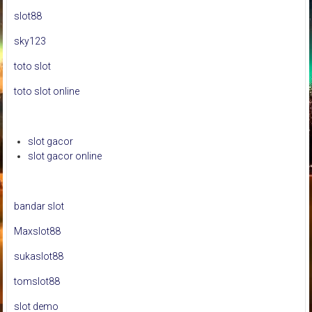
slot88
sky123
toto slot
toto slot online
slot gacor
slot gacor online
bandar slot
Maxslot88
sukaslot88
tomslot88
slot demo