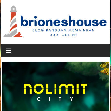
Lompat
ke
konten
Brioneshouse
Blog
Panduan
Memainkan
Judi
Online