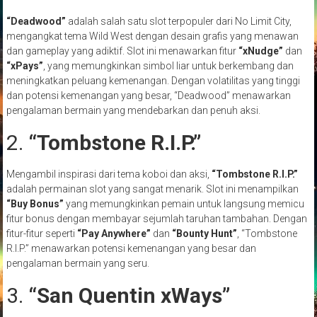
“Deadwood”
adalah salah satu slot terpopuler dari No Limit City,
mengangkat tema Wild West dengan desain grafis yang menawan
dan gameplay yang adiktif. Slot ini menawarkan fitur
“xNudge”
dan
“xPays”
, yang memungkinkan simbol liar untuk berkembang dan
meningkatkan peluang kemenangan. Dengan volatilitas yang tinggi
dan potensi kemenangan yang besar, “Deadwood” menawarkan
pengalaman bermain yang mendebarkan dan penuh aksi.
2.
“Tombstone R.I.P.”
Mengambil inspirasi dari tema koboi dan aksi,
“Tombstone R.I.P.”
adalah permainan slot yang sangat menarik. Slot ini menampilkan
“Buy Bonus”
yang memungkinkan pemain untuk langsung memicu
fitur bonus dengan membayar sejumlah taruhan tambahan. Dengan
fitur-fitur seperti
“Pay Anywhere”
dan
“Bounty Hunt”
, “Tombstone
R.I.P.” menawarkan potensi kemenangan yang besar dan
pengalaman bermain yang seru.
3.
“San Quentin xWays”