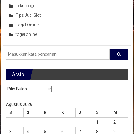
Teknologi
Tips Judi Slot
Togel Online
togel online
Arsip
Arsip
Agustus 2026
S
S
R
K
J
S
M
1
2
3
4
5
6
7
8
9