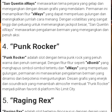
“San Quentin xWays”
menawarkan tema penjara yang gelap dan
menegangkan dengan desain grafis yang mendalam. Permainan ini
menampilkan fitur
“xWays”
yang dapat memperluas gulungan dan
meningkatkan jumlah cara menang. Dengan volatilitas yang sangat
tinggi dan peluang untuk memenangkan jackpot besar, “San Quentin
xWays” menawarkan pengalaman bermain yang menegangkan dan
penuh aksi.
4.
“Punk Rocker”
“Punk Rocker”
adalah slot dengan tema punk rock yang penuh
warna dan penuh semangat. Dengan fitur-fitur seperti
“xBomb”
yang
menghapus simbol-simbol tertentu dan
“xWays”
yang memperluas
gulungan, permainan ini menawarkan pengalaman bermain yang
dinamis dan berpotensi menguntungkan. Desain grafis yang enerjik
dan soundtrack yang menambah atmosfer membuat “Punk Rocker”
menjadi pilihan favorit di platform No Limit City.
5.
“Raging Rex”
“Raging Rex”
adalah slot bertema dinosaurus dengan desain yang