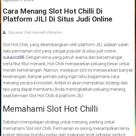
Cara Menang Slot Hot Chilli Di
Platform JILI Di Situs Judi Online
Diposkan Oleh:Kenneth Patterson
Slot Hot Chilli, yang dikembangkan oleh platform JILI, adalah salah
satu permainan slot yang sangat populer di situs judi online
sukaslot88
. Dengan tema yang penuh warna dan bersemangat,
serta fitur-fitur menarik, Hot Chilli menawarkan peluang besar untuk
meraih kemenangan. Namun, meskipun slot ini menawarkan banyak
kesenangan, banyak pemain yang ingin tahu bagaimana cara
menang secara konsisten. Artikel ini akan membahas strategi dan
tips yang dapat membantu Anda meningkatkan peluang menang
saat bermain Slot Hot Chilli di platform JILI.
Memahami Slot Hot Chilli
Sebelum mempelajari strategi untuk menang, penting untuk
memahami Slot Hot Chilli. Permainan ini sering menampilkan tema
kuliner dengan bumbu pedas dan makanan lezat sebagai simbol-