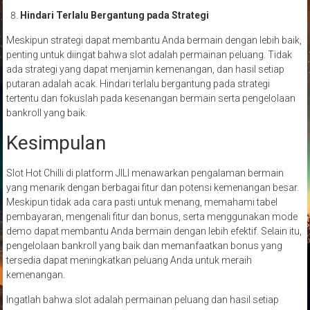
Hindari Terlalu Bergantung pada Strategi
Meskipun strategi dapat membantu Anda bermain dengan lebih baik,
penting untuk diingat bahwa slot adalah permainan peluang. Tidak
ada strategi yang dapat menjamin kemenangan, dan hasil setiap
putaran adalah acak. Hindari terlalu bergantung pada strategi
tertentu dan fokuslah pada kesenangan bermain serta pengelolaan
bankroll yang baik.
Kesimpulan
Slot Hot Chilli di platform JILI menawarkan pengalaman bermain
yang menarik dengan berbagai fitur dan potensi kemenangan besar.
Meskipun tidak ada cara pasti untuk menang, memahami tabel
pembayaran, mengenali fitur dan bonus, serta menggunakan mode
demo dapat membantu Anda bermain dengan lebih efektif. Selain itu,
pengelolaan bankroll yang baik dan memanfaatkan bonus yang
tersedia dapat meningkatkan peluang Anda untuk meraih
kemenangan.
Ingatlah bahwa slot adalah permainan peluang dan hasil setiap