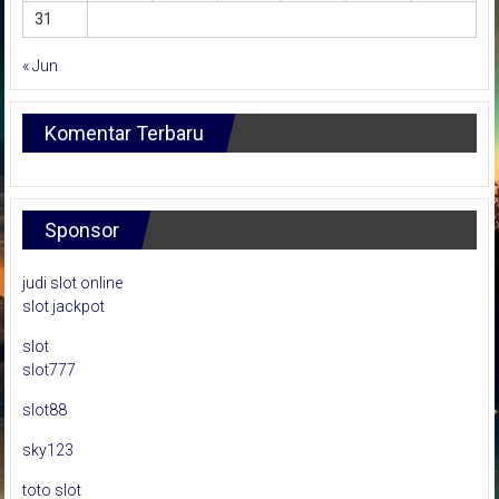
31
« Jun
Komentar Terbaru
Sponsor
judi slot online
slot jackpot
slot
slot777
slot88
sky123
toto slot