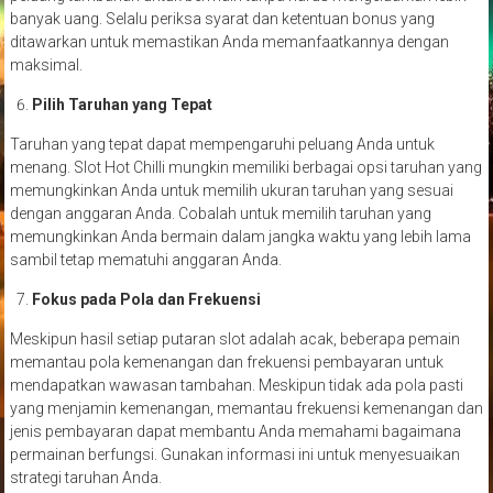
banyak uang. Selalu periksa syarat dan ketentuan bonus yang
ditawarkan untuk memastikan Anda memanfaatkannya dengan
maksimal.
Pilih Taruhan yang Tepat
Taruhan yang tepat dapat mempengaruhi peluang Anda untuk
menang. Slot Hot Chilli mungkin memiliki berbagai opsi taruhan yang
memungkinkan Anda untuk memilih ukuran taruhan yang sesuai
dengan anggaran Anda. Cobalah untuk memilih taruhan yang
memungkinkan Anda bermain dalam jangka waktu yang lebih lama
sambil tetap mematuhi anggaran Anda.
Fokus pada Pola dan Frekuensi
Meskipun hasil setiap putaran slot adalah acak, beberapa pemain
memantau pola kemenangan dan frekuensi pembayaran untuk
mendapatkan wawasan tambahan. Meskipun tidak ada pola pasti
yang menjamin kemenangan, memantau frekuensi kemenangan dan
jenis pembayaran dapat membantu Anda memahami bagaimana
permainan berfungsi. Gunakan informasi ini untuk menyesuaikan
strategi taruhan Anda.