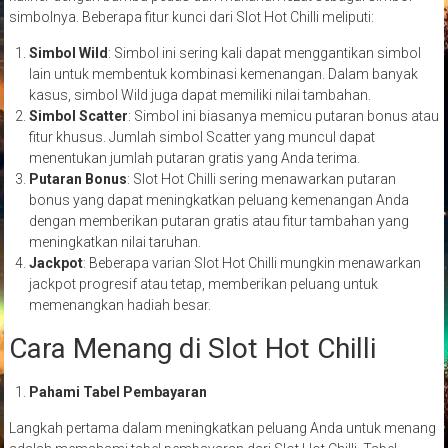
simbolnya. Beberapa fitur kunci dari Slot Hot Chilli meliputi:
Simbol Wild
: Simbol ini sering kali dapat menggantikan simbol
lain untuk membentuk kombinasi kemenangan. Dalam banyak
kasus, simbol Wild juga dapat memiliki nilai tambahan.
Simbol Scatter
: Simbol ini biasanya memicu putaran bonus atau
fitur khusus. Jumlah simbol Scatter yang muncul dapat
menentukan jumlah putaran gratis yang Anda terima.
Putaran Bonus
: Slot Hot Chilli sering menawarkan putaran
bonus yang dapat meningkatkan peluang kemenangan Anda
dengan memberikan putaran gratis atau fitur tambahan yang
meningkatkan nilai taruhan.
Jackpot
: Beberapa varian Slot Hot Chilli mungkin menawarkan
jackpot progresif atau tetap, memberikan peluang untuk
memenangkan hadiah besar.
Cara Menang di Slot Hot Chilli
Pahami Tabel Pembayaran
Langkah pertama dalam meningkatkan peluang Anda untuk menang