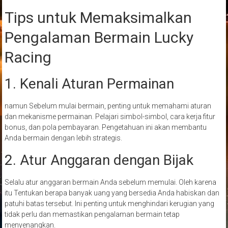
Tips untuk Memaksimalkan
Pengalaman Bermain Lucky
Racing
1. Kenali Aturan Permainan
namun Sebelum mulai bermain, penting untuk memahami aturan
dan mekanisme permainan. Pelajari simbol-simbol, cara kerja fitur
bonus, dan pola pembayaran. Pengetahuan ini akan membantu
Anda bermain dengan lebih strategis.
2. Atur Anggaran dengan Bijak
Selalu atur anggaran bermain Anda sebelum memulai. Oleh karena
itu Tentukan berapa banyak uang yang bersedia Anda habiskan dan
patuhi batas tersebut. Ini penting untuk menghindari kerugian yang
tidak perlu dan memastikan pengalaman bermain tetap
menyenangkan.