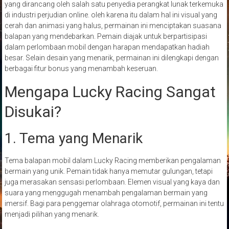
yang dirancang oleh salah satu penyedia perangkat lunak terkemuka
di industri perjudian online. oleh karena itu dalam hal ini visual yang
cerah dan animasi yang halus, permainan ini menciptakan suasana
balapan yang mendebarkan. Pemain diajak untuk berpartisipasi
dalam perlombaan mobil dengan harapan mendapatkan hadiah
besar. Selain desain yang menarik, permainan ini dilengkapi dengan
berbagai fitur bonus yang menambah keseruan.
Mengapa Lucky Racing Sangat
Disukai?
1. Tema yang Menarik
Tema balapan mobil dalam Lucky Racing memberikan pengalaman
bermain yang unik. Pemain tidak hanya memutar gulungan, tetapi
juga merasakan sensasi perlombaan. Elemen visual yang kaya dan
suara yang menggugah menambah pengalaman bermain yang
imersif. Bagi para penggemar olahraga otomotif, permainan ini tentu
menjadi pilihan yang menarik.