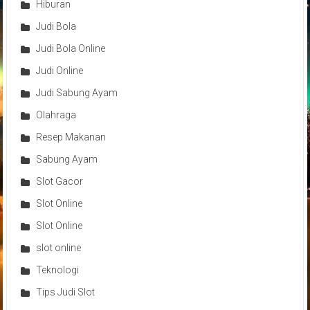
Hiburan
Judi Bola
Judi Bola Online
Judi Online
Judi Sabung Ayam
Olahraga
Resep Makanan
Sabung Ayam
Slot Gacor
Slot Online
Slot Online
slot online
Teknologi
Tips Judi Slot