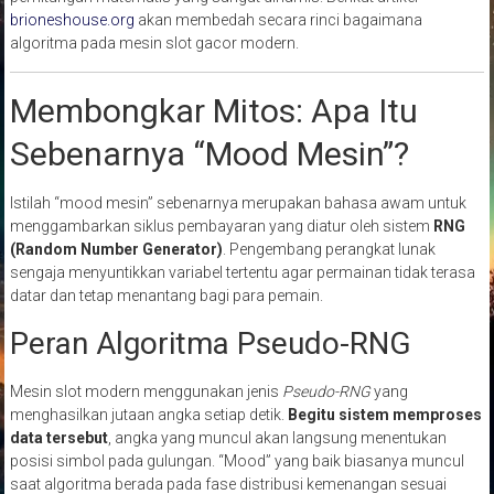
brioneshouse.org
akan membedah secara rinci bagaimana
algoritma pada mesin slot gacor modern.
Membongkar Mitos: Apa Itu
Sebenarnya “Mood Mesin”?
Istilah “mood mesin” sebenarnya merupakan bahasa awam untuk
menggambarkan siklus pembayaran yang diatur oleh sistem
RNG
(Random Number Generator)
. Pengembang perangkat lunak
sengaja menyuntikkan variabel tertentu agar permainan tidak terasa
datar dan tetap menantang bagi para pemain.
Peran Algoritma Pseudo-RNG
Mesin slot modern menggunakan jenis
Pseudo-RNG
yang
menghasilkan jutaan angka setiap detik.
Begitu sistem memproses
data tersebut
, angka yang muncul akan langsung menentukan
posisi simbol pada gulungan. “Mood” yang baik biasanya muncul
saat algoritma berada pada fase distribusi kemenangan sesuai