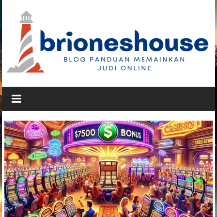
Lompat
ke
konten
Brioneshouse
Blog
Panduan
Memainkan
Judi
Online