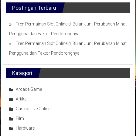
Postingan Terbaru
Tren Permainan Slot Online di Bulan Juni: Perubahan Minat
Pengguna dan Faktor Pendorongnya
Tren Permainan Slot Online di Bulan Juni: Perubahan Minat
Pengguna dan Faktor Pendorongnya
Kategori
Arcade Game
Artikel
Casino Live Online
Film
Hardware