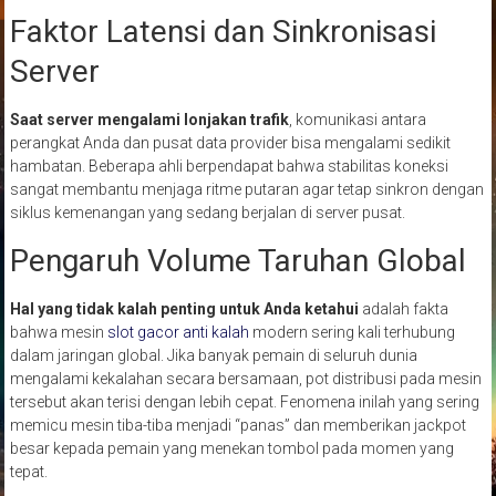
Faktor Latensi dan Sinkronisasi
Server
Saat server mengalami lonjakan trafik
, komunikasi antara
perangkat Anda dan pusat data provider bisa mengalami sedikit
hambatan. Beberapa ahli berpendapat bahwa stabilitas koneksi
sangat membantu menjaga ritme putaran agar tetap sinkron dengan
siklus kemenangan yang sedang berjalan di server pusat.
Pengaruh Volume Taruhan Global
Hal yang tidak kalah penting untuk Anda ketahui
adalah fakta
bahwa mesin
slot gacor anti kalah
modern sering kali terhubung
dalam jaringan global. Jika banyak pemain di seluruh dunia
mengalami kekalahan secara bersamaan, pot distribusi pada mesin
tersebut akan terisi dengan lebih cepat. Fenomena inilah yang sering
memicu mesin tiba-tiba menjadi “panas” dan memberikan jackpot
besar kepada pemain yang menekan tombol pada momen yang
tepat.