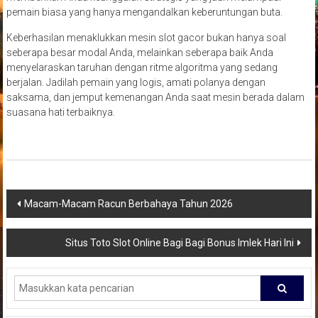
pemain biasa yang hanya mengandalkan keberuntungan buta.
Keberhasilan menaklukkan mesin slot gacor bukan hanya soal
seberapa besar modal Anda, melainkan seberapa baik Anda
menyelaraskan taruhan dengan ritme algoritma yang sedang
berjalan. Jadilah pemain yang logis, amati polanya dengan
saksama, dan jemput kemenangan Anda saat mesin berada dalam
suasana hati terbaiknya.
Navigasi
Macam-Macam Racun Berbahaya Tahun 2026
pos
Situs Toto Slot Online Bagi Bagi Bonus Imlek Hari Ini