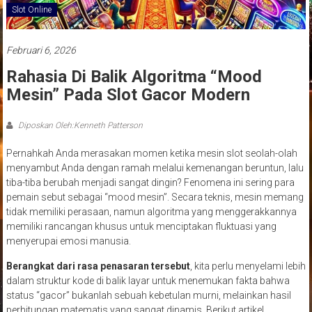
Slot Online
Februari 6, 2026
Rahasia Di Balik Algoritma “Mood
Mesin” Pada Slot Gacor Modern
Diposkan Oleh:Kenneth Patterson
Pernahkah Anda merasakan momen ketika mesin slot seolah-olah
menyambut Anda dengan ramah melalui kemenangan beruntun, lalu
tiba-tiba berubah menjadi sangat dingin? Fenomena ini sering para
pemain sebut sebagai “mood mesin”. Secara teknis, mesin memang
tidak memiliki perasaan, namun algoritma yang menggerakkannya
memiliki rancangan khusus untuk menciptakan fluktuasi yang
menyerupai emosi manusia.
Berangkat dari rasa penasaran tersebut
, kita perlu menyelami lebih
dalam struktur kode di balik layar untuk menemukan fakta bahwa
status “gacor” bukanlah sebuah kebetulan murni, melainkan hasil
perhitungan matematis yang sangat dinamis. Berikut artikel