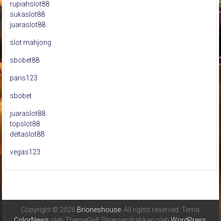
rupiahslot88
sukaslot88
juaraslot88
slot mahjong
sbobet88
paris123
sbobet
juaraslot88
topslot88
deltaslot88
vegas123
Copyright © 2026
Brioneshouse
. All rights reserved. Tema:
ColorNews
oleh ThemeGrill. Dipersembahkan oleh
WordPress
.