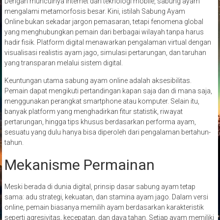
Dengan munculnya internet dan teknologi mobile, sabung ayam
mengalami metamorfosis besar. Kini, istilah Sabung Ayam
Online bukan sekadar jargon pemasaran, tetapi fenomena global
yang menghubungkan pemain dari berbagai wilayah tanpa harus
hadir fisik. Platform digital menawarkan pengalaman virtual dengan
visualisasi realistis ayam jago, simulasi pertarungan, dan taruhan
yang transparan melalui sistem digital.
Keuntungan utama sabung ayam online adalah aksesibilitas.
Pemain dapat mengikuti pertandingan kapan saja dan di mana saja,
menggunakan perangkat smartphone atau komputer. Selain itu,
banyak platform yang menghadirkan fitur statistik, riwayat
pertarungan, hingga tips khusus berdasarkan performa ayam,
sesuatu yang dulu hanya bisa diperoleh dari pengalaman bertahun-
tahun.
Mekanisme Permainan
Meski berada di dunia digital, prinsip dasar sabung ayam tetap
sama: adu strategi, kekuatan, dan stamina ayam jago. Dalam versi
online, pemain biasanya memilih ayam berdasarkan karakteristik
seperti agresivitas, kecepatan, dan daya tahan. Setiap ayam memiliki