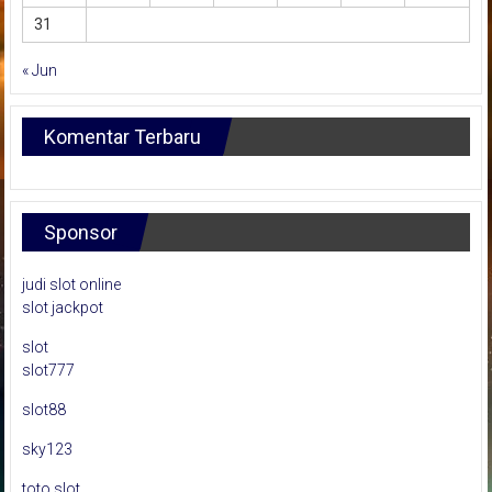
31
« Jun
Komentar Terbaru
Sponsor
judi slot online
slot jackpot
slot
slot777
slot88
sky123
toto slot