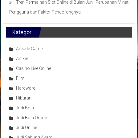
Tren Permainan Slot Online di Bulan Juni: Perubahan Minat
Pengguna dan Faktor Pendorongnya
Kategori
Arcade Game
Artikel
Casino Live Online
Film
Hardware
Hiburan
Judi Bola
Judi Bola Online
Judi Online
Judi Sabung Ayam