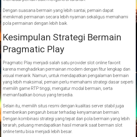
Dengan suasana bermain yang lebih santai, pemain dapat
menikmati permainan secara lebih nyaman sekaligus memahami
pola permainan dengan lebih baik.
Kesimpulan Strategi Bermain
Pragmatic Play
Pragmatic Play menjadi salah satu provider slot online favorit
karena menghadirkan permainan modern dengan fitur lengkap dan
visual menarik. Namun, untuk mendapatkan pengalaman bermain
yang lebih maksimal, pemain perlu memahami strategi dasar seperti
memilih game RTP tinggi, mengatur modal bermain, serta
memanfaatkan bonus yang tersedia.
Selain itu, memilih situs resmi dengan kualitas server stabil juga
memberikan pengaruh besar terhadap kenyamanan bermain.
Dengan kombinasi strategi yang tepat dan pola bermain yang lebih
terarah, peluang mendapatkan hasil menarik saat bermain slot
online tentu bisa menjadi lebih besar.