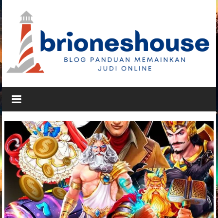
Lompat
ke
konten
Brioneshouse
Blog
Panduan
Memainkan
Judi
Online