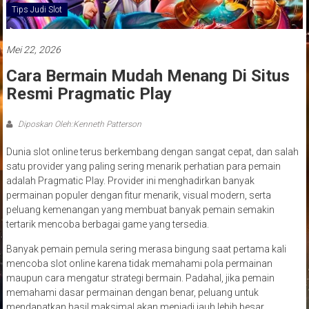
Tips Judi Slot
Mei 22, 2026
Cara Bermain Mudah Menang Di Situs
Resmi Pragmatic Play
Diposkan Oleh:Kenneth Patterson
Dunia slot online terus berkembang dengan sangat cepat, dan salah
satu provider yang paling sering menarik perhatian para pemain
adalah
Pragmatic Play
. Provider ini menghadirkan banyak
permainan populer dengan fitur menarik, visual modern, serta
peluang kemenangan yang membuat banyak pemain semakin
tertarik mencoba berbagai game yang tersedia.
Banyak pemain pemula sering merasa bingung saat pertama kali
mencoba slot online karena tidak memahami pola permainan
maupun cara mengatur strategi bermain. Padahal, jika pemain
memahami dasar permainan dengan benar, peluang untuk
mendapatkan hasil maksimal akan menjadi jauh lebih besar.