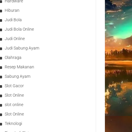
Hardware
Hiburan
Judi Bola
Judi Bola Online
Judi Online
Judi Sabung Ayam
Olahraga
Resep Makanan
Sabung Ayam
Slot Gacor
Slot Online
slot online
Slot Online
Teknologi