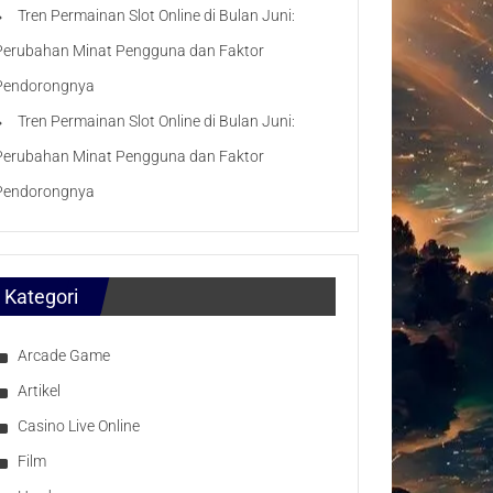
Tren Permainan Slot Online di Bulan Juni:
Perubahan Minat Pengguna dan Faktor
Pendorongnya
Tren Permainan Slot Online di Bulan Juni:
Perubahan Minat Pengguna dan Faktor
Pendorongnya
Kategori
Arcade Game
Artikel
Casino Live Online
Film