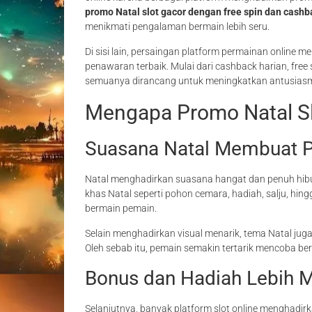
promo Natal slot gacor dengan free spin dan cash
menikmati pengalaman bermain lebih seru.
Di sisi lain, persaingan platform permainan onlin
penawaran terbaik. Mulai dari cashback harian, free 
semuanya dirancang untuk meningkatkan antusiasm
Mengapa Promo Natal Sl
Suasana Natal Membuat P
Natal menghadirkan suasana hangat dan penuh hibu
khas Natal seperti pohon cemara, hadiah, salju, hi
bermain pemain.
Selain menghadirkan visual menarik, tema Natal ju
Oleh sebab itu, pemain semakin tertarik mencoba ber
Bonus dan Hadiah Lebih 
Selanjutnya, banyak platform slot online menghadirk