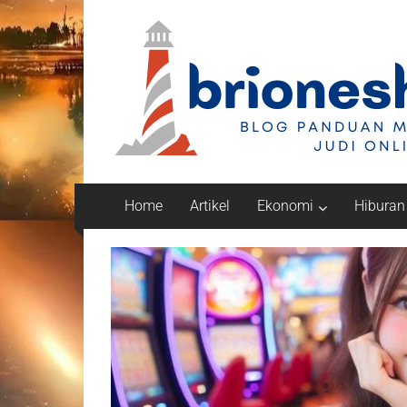
Lompat
Brioneshouse
ke
konten
Blog
Panduan
Memainkan
Judi
Online
Home
Artikel
Ekonomi
Hiburan