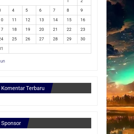
1
2
3
4
5
6
7
8
9
10
11
12
13
14
15
16
17
18
19
20
21
22
23
24
25
26
27
28
29
30
31
Jun
Komentar Terbaru
Sponsor