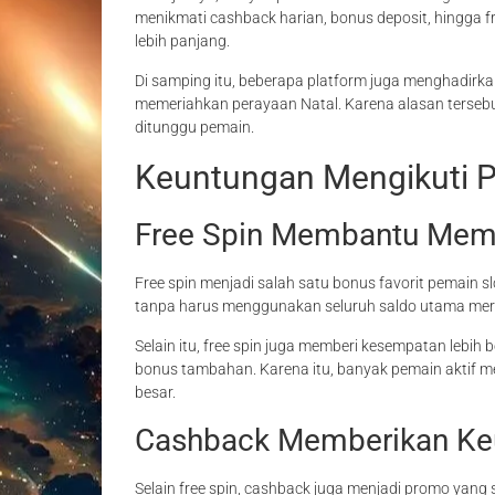
menikmati cashback harian, bonus deposit, hingga 
lebih panjang.
Di samping itu, beberapa platform juga menghadirka
memeriahkan perayaan Natal. Karena alasan tersebut
ditunggu pemain.
Keuntungan Mengikuti P
Free Spin Membantu Mem
Free spin menjadi salah satu bonus favorit pemain s
tanpa harus menggunakan seluruh saldo utama mer
Selain itu, free spin juga memberi kesempatan lebi
bonus tambahan. Karena itu, banyak pemain aktif m
besar.
Cashback Memberikan Ke
Selain free spin, cashback juga menjadi promo ya