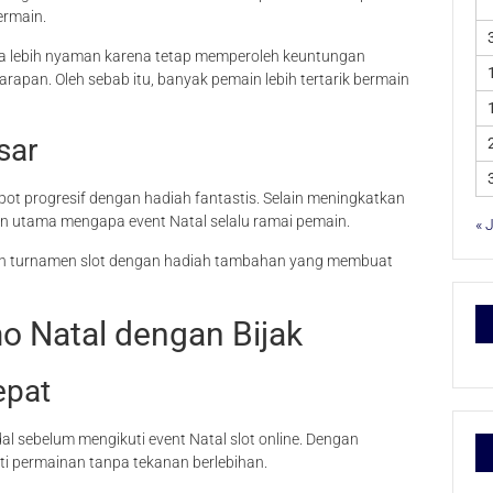
ermain.
sa lebih nyaman karena tetap memperoleh keuntungan
apan. Oleh sebab itu, banyak pemain lebih tertarik bermain
sar
ot progresif dengan hadiah fantastis. Selain meningkatkan
an utama mengapa event Natal selalu ramai pemain.
« 
kan turnamen slot dengan hadiah tambahan yang membuat
o Natal dengan Bijak
epat
 sebelum mengikuti event Natal slot online. Dengan
i permainan tanpa tekanan berlebihan.