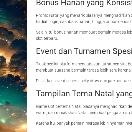
Bonus Harian yang Konsis
Promo Natal yang menarik biasanya menghadirkan b
hadiah login, cashback harian, hingga bonus deposi
Selain itu, bonus harian membuat pemain merasa le
slot terbaru.
Event dan Turnamen Spesi
Tidak sedikit platform mengadakan turnamen slot be
membuat suasana bermain terasa lebih seru karena 
Di sisi lain, event seperti lucky draw dan jackpot rac
Tampilan Tema Natal yan
Game slot bertema Natal biasanya menghadirkan desa
warni, dan musik khas Natal membuat pengalaman b
Karena itu, banyak pemain merasa lebih nyaman men