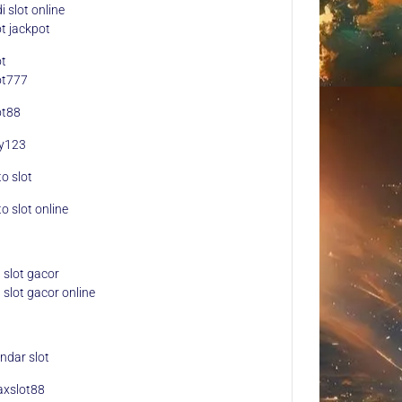
di slot online
ot jackpot
ot
ot777
ot88
y123
to slot
to slot online
slot gacor
slot gacor online
ndar slot
xslot88