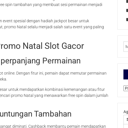
free spin tambahan yang membuat sesi permainan menjadi
n event spesial dengan hadiah jackpot besar untuk
, promo Natal selalu menjadi salah satu event yang paling
romo Natal Slot Gacor
perpanjang Permainan
lot online. Dengan fitur ini, pemain dapat memutar permainan
eka.
Ar
h besar untuk mendapatkan kombinasi kemenangan atau fitur
encari promo Natal yang menawarkan free spin dalam jumlah
untungan Tambahan
Ag
ng sangat diminati. Cashback membantu pemain mendapatkan