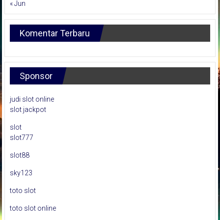
« Jun
Komentar Terbaru
Sponsor
judi slot online
slot jackpot
slot
slot777
slot88
sky123
toto slot
toto slot online