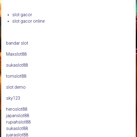
slot gacor
slot gacor online
bandar slot
Maxslot88
sukaslot88
tomslot88
slot demo
sky123
heroslot88
japanslot88
rupiahslot88
sukaslot88
juaraslot88