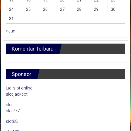
24
25
26
27
28
29
30
31
« Jun
Komentar Terbaru
Sponsor
judi slot online
slot jackpot
slot
slot777
slot88