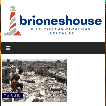
Lompat
ke
konten
Brioneshouse
Blog
Panduan
Memainkan
Judi
Online
Tips Judi Slot